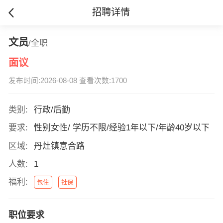
招聘详情
文员
/全职
面议
发布时间:2026-08-08 查看次数:1700
类别:
行政/后勤
要求:
性别女性/ 学历不限/经验1年以下/年龄40岁以下
区域:
丹灶镇意合路
人数:
1
福利:
包住
社保
职位要求